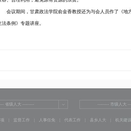
会议期间，甘肃政法学院俞金香教授还为与会人员作了《地
立法条例》专题讲座。
---- 省级人大 --------
-------- 市级人大 ---
事项
|
监督工作
|
人事任免
|
代表工作
|
县乡人大
|
机关建